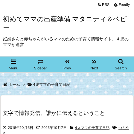
RSS
Feedly
初めてママの出産準備 マタニティ＆ベビ
ー
妊婦さんと赤ちゃんがいるママのための子育て情報サイト。４児の
ママが運営
Menu
Sidebar
Prev
Next
Search
ホーム
>
4児ママの子育て日記
文字で情報発信、誰かに伝えるということ
2015年10月6日
2015年10月7日
4児ママの子育て日記
つぶや
き