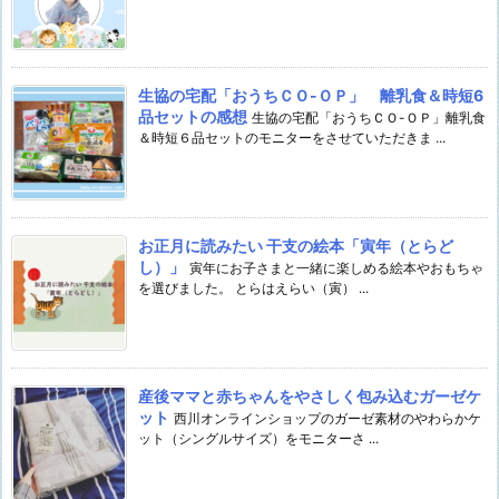
生協の宅配「おうちＣＯ-ＯＰ」 離乳食＆時短6
品セットの感想
生協の宅配「おうちＣＯ-ＯＰ」離乳食
＆時短６品セットのモニターをさせていただきま ...
お正月に読みたい 干支の絵本「寅年（とらど
し）」
寅年にお子さまと一緒に楽しめる絵本やおもちゃ
を選びました。 とらはえらい（寅） ...
産後ママと赤ちゃんをやさしく包み込むガーゼケ
ット
西川オンラインショップのガーゼ素材のやわらかケ
ット（シングルサイズ）をモニターさ ...