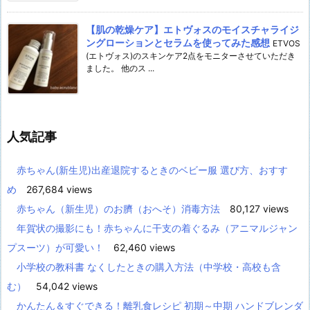
【肌の乾燥ケア】エトヴォスのモイスチャライジ
ングローションとセラムを使ってみた感想
ETVOS
(エトヴォス)のスキンケア2点をモニターさせていただき
ました。 他のス ...
人気記事
赤ちゃん(新生児)出産退院するときのベビー服 選び方、おすす
め
267,684 views
赤ちゃん（新生児）のお臍（おへそ）消毒方法
80,127 views
年賀状の撮影にも！赤ちゃんに干支の着ぐるみ（アニマルジャン
プスーツ）が可愛い！
62,460 views
小学校の教科書 なくしたときの購入方法（中学校・高校も含
む）
54,042 views
かんたん＆すぐできる！離乳食レシピ 初期～中期 ハンドブレンダ