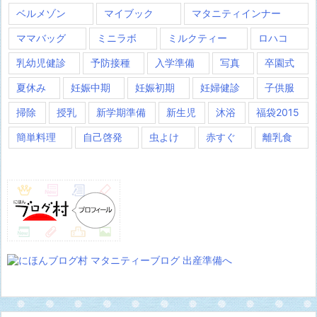
ベルメゾン
マイブック
マタニティインナー
ママバッグ
ミニラボ
ミルクティー
ロハコ
乳幼児健診
予防接種
入学準備
写真
卒園式
夏休み
妊娠中期
妊娠初期
妊婦健診
子供服
掃除
授乳
新学期準備
新生児
沐浴
福袋2015
簡単料理
自己啓発
虫よけ
赤すぐ
離乳食