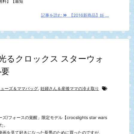
無料】【最短
記事を読む
【2016新商品】妊 ...
D光るクロックス スターウォ
必要
シューズ＆ママバッグ
,
妊婦さん＆産後ママの冷え取り
ォースの覚醒」限定モデル【crocslights star wars
した。
映画を見て好きになった長男のために買ったのですが、