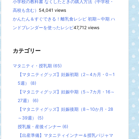
小学校の教科書 なくしたときの購入方法（中学校・
高校も含む）
54,041 views
かんたん＆すぐできる！離乳食レシピ 初期～中期 ハ
ンドブレンダーを使ったレシピ
47,712 views
カテゴリー
マタニティ・授乳期
(65)
【マタニティグッズ】妊娠初期（2～4カ月・0～1
5週）
(8)
【マタニティグッズ】妊娠中期（5～7カ月・16～
27週）
(6)
【マタニティグッズ】妊娠後期（8～10か月・28
～39週）
(5)
授乳服・産後インナー
(6)
【出産準備】マタニティインナー＆授乳パジャマ