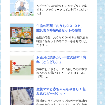
ベビーグッズお役立ちショップリンク集
です。 ブックマークしてご利用ください
♪ 妊 ...
生協の宅配「おうちＣＯ-ＯＰ」
離乳食＆時短6品セットの感想
生協の宅配「おうちＣＯ-ＯＰ」離乳食＆
時短６品セットのモニターをさせていた
だきま ...
お正月に読みたい 干支の絵本「寅
年（とらどし）」
寅年にお子さまと一緒に楽しめる絵本や
おもちゃを選びました。 とらはえらい
（寅） ...
産後ママと赤ちゃんをやさしく包
み込むガーゼケット
西川オンラインショップのガーゼ素材の
やわらかケット（シングルサイズ）をモ