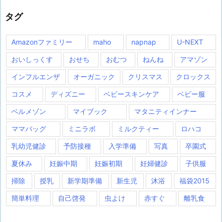
タグ
Amazonファミリー
maho
napnap
U-NEXT
おいしっくす
おせち
おむつ
ねんね
アマゾン
インフルエンザ
オーガニック
クリスマス
クロックス
コスメ
ディズニー
ベビースキンケア
ベビー服
ベルメゾン
マイブック
マタニティインナー
ママバッグ
ミニラボ
ミルクティー
ロハコ
乳幼児健診
予防接種
入学準備
写真
卒園式
夏休み
妊娠中期
妊娠初期
妊婦健診
子供服
掃除
授乳
新学期準備
新生児
沐浴
福袋2015
簡単料理
自己啓発
虫よけ
赤すぐ
離乳食