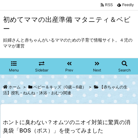
RSS
Feedly
初めてママの出産準備 マタニティ＆ベビ
ー
妊婦さんと赤ちゃんがいるママのための子育て情報サイト。４児の
ママが運営
Menu
Sidebar
Prev
Next
Search
ホーム
>
ベビー＆キッズ（0歳～6歳）
>
【赤ちゃんの生
活】授乳・ねんね・沐浴・おむつ関連
ホントに臭わない？オムツのニオイ対策に驚異の消
臭袋「BOS（ボス）」を使ってみました