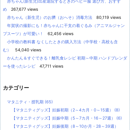
赤ちゃん(新生児)出産退院するときのベビー服 選び方、おすす
め
267,677 views
赤ちゃん（新生児）のお臍（おへそ）消毒方法
80,119 views
年賀状の撮影にも！赤ちゃんに干支の着ぐるみ（アニマルジャン
プスーツ）が可愛い！
62,456 views
小学校の教科書 なくしたときの購入方法（中学校・高校も含
む）
54,040 views
かんたん＆すぐできる！離乳食レシピ 初期～中期 ハンドブレンダ
ーを使ったレシピ
47,711 views
カテゴリー
マタニティ・授乳期
(65)
【マタニティグッズ】妊娠初期（2～4カ月・0～15週）
(8)
【マタニティグッズ】妊娠中期（5～7カ月・16～27週）
(6)
【マタニティグッズ】妊娠後期（8～10か月・28～39週）