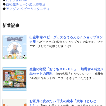
◆
西松屋チェーン楽天市場店
◆
アマゾン ベビー＆マタニティ
新着記事
出産準備 ベビーグッズをそろえる♫ ショップリン
ク集
ベビーグッズお役立ちショップリンク集です。 ブッ
クマークしてご利用ください♪ 妊 ...
生協の宅配「おうちＣＯ-ＯＰ」 離乳食＆時短6
品セットの感想
生協の宅配「おうちＣＯ-ＯＰ」離乳食
＆時短６品セットのモニターをさせていただきま ...
お正月に読みたい 干支の絵本「寅年（とらど
し）」
寅年にお子さまと一緒に楽しめる絵本やおもちゃ