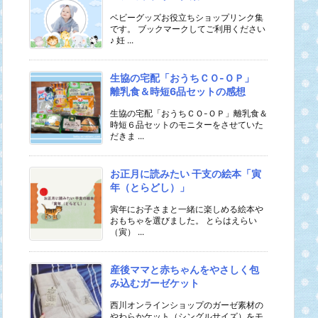
ベビーグッズお役立ちショップリンク集
です。 ブックマークしてご利用ください
♪ 妊 ...
生協の宅配「おうちＣＯ-ＯＰ」
離乳食＆時短6品セットの感想
生協の宅配「おうちＣＯ-ＯＰ」離乳食＆
時短６品セットのモニターをさせていた
だきま ...
お正月に読みたい 干支の絵本「寅
年（とらどし）」
寅年にお子さまと一緒に楽しめる絵本や
おもちゃを選びました。 とらはえらい
（寅） ...
産後ママと赤ちゃんをやさしく包
み込むガーゼケット
西川オンラインショップのガーゼ素材の
やわらかケット（シングルサイズ）をモ