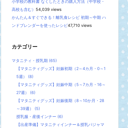
小学校の教科書 なくしたときの購入方法（中学校・
高校も含む）
54,039 views
かんたん＆すぐできる！離乳食レシピ 初期～中期 ハ
ンドブレンダーを使ったレシピ
47,710 views
カテゴリー
マタニティ・授乳期
(65)
【マタニティグッズ】妊娠初期（2～4カ月・0～1
5週）
(8)
【マタニティグッズ】妊娠中期（5～7カ月・16～
27週）
(6)
【マタニティグッズ】妊娠後期（8～10か月・28
～39週）
(5)
授乳服・産後インナー
(6)
【出産準備】マタニティインナー＆授乳パジャマ