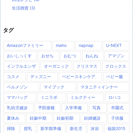
生活雑貨
(3)
タグ
Amazonファミリー
maho
napnap
U-NEXT
おいしっくす
おせち
おむつ
ねんね
アマゾン
インフルエンザ
オーガニック
クリスマス
クロックス
コスメ
ディズニー
ベビースキンケア
ベビー服
ベルメゾン
マイブック
マタニティインナー
ママバッグ
ミニラボ
ミルクティー
ロハコ
乳幼児健診
予防接種
入学準備
写真
卒園式
夏休み
妊娠中期
妊娠初期
妊婦健診
子供服
掃除
授乳
新学期準備
新生児
沐浴
福袋2015