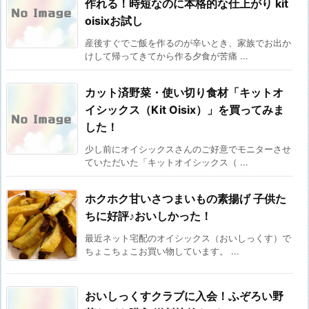
作れる！時短なのに本格的な仕上がり kit
oisixお試し
産後すぐでご飯を作るのが辛いとき、家族でお出か
けして帰ってきてから作る夕食が苦痛 ...
カット済野菜・使い切り食材「キットオ
イシックス（Kit Oisix）」を買ってみま
した！
少し前にオイシックスさんのご好意でモニターさせ
ていただいた「キットオイシックス（ ...
ホクホク甘いさつまいもの素揚げ 子供た
ちに好評♪おいしかった！
最近ネット宅配のオイシックス（おいしっくす）で
ちょこちょこお買い物しています。 ...
おいしっくすクラブに入会！ふぞろい野