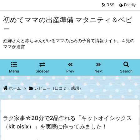
RSS
Feedly
初めてママの出産準備 マタニティ＆ベビ
ー
妊婦さんと赤ちゃんがいるママのための子育て情報サイト。４児の
ママが運営
Menu
Sidebar
Prev
Next
Search
ホーム
>
レビュー（口コミ・感想）
ラク家事☆20分で2品作れる「キットオイシックス
（kit oisix）」を実際に作ってみました！