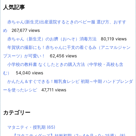
人気記事
赤ちゃん(新生児)出産退院するときのベビー服 選び方、おすす
め
267,677 views
赤ちゃん（新生児）のお臍（おへそ）消毒方法
80,119 views
年賀状の撮影にも！赤ちゃんに干支の着ぐるみ（アニマルジャン
プスーツ）が可愛い！
62,456 views
小学校の教科書 なくしたときの購入方法（中学校・高校も含
む）
54,040 views
かんたん＆すぐできる！離乳食レシピ 初期～中期 ハンドブレンダ
ーを使ったレシピ
47,711 views
カテゴリー
マタニティ・授乳期
(65)
【マタニティグッズ】妊娠初期（2～4カ月・0～15週）
(8)