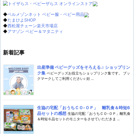
◆
ベルメゾンネット ベビー服・ベビー用品
◆
たまひよSHOP
◆
西松屋チェーン楽天市場店
◆
アマゾン ベビー＆マタニティ
新着記事
出産準備 ベビーグッズをそろえる♫ ショップリン
ク集
ベビーグッズお役立ちショップリンク集です。 ブッ
クマークしてご利用ください♪ 妊 ...
生協の宅配「おうちＣＯ-ＯＰ」 離乳食＆時短6
品セットの感想
生協の宅配「おうちＣＯ-ＯＰ」離乳食
＆時短６品セットのモニターをさせていただきま ...