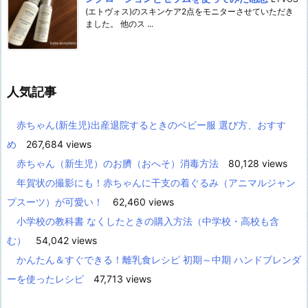
(エトヴォス)のスキンケア2点をモニターさせていただき
ました。 他のス ...
人気記事
赤ちゃん(新生児)出産退院するときのベビー服 選び方、おすす
め
267,684 views
赤ちゃん（新生児）のお臍（おへそ）消毒方法
80,128 views
年賀状の撮影にも！赤ちゃんに干支の着ぐるみ（アニマルジャン
プスーツ）が可愛い！
62,460 views
小学校の教科書 なくしたときの購入方法（中学校・高校も含
む）
54,042 views
かんたん＆すぐできる！離乳食レシピ 初期～中期 ハンドブレンダ
ーを使ったレシピ
47,713 views