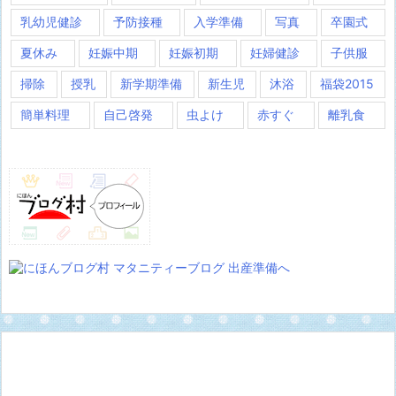
乳幼児健診
予防接種
入学準備
写真
卒園式
夏休み
妊娠中期
妊娠初期
妊婦健診
子供服
掃除
授乳
新学期準備
新生児
沐浴
福袋2015
簡単料理
自己啓発
虫よけ
赤すぐ
離乳食