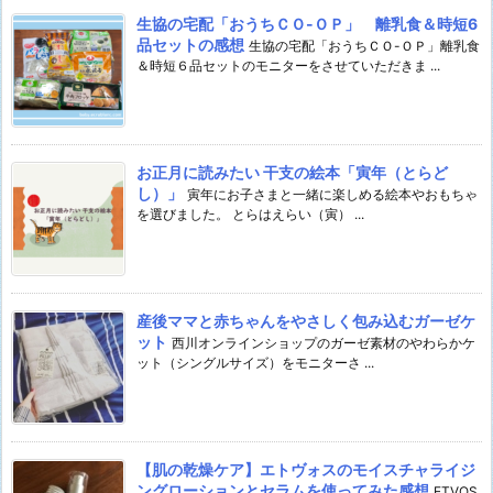
生協の宅配「おうちＣＯ-ＯＰ」 離乳食＆時短6
品セットの感想
生協の宅配「おうちＣＯ-ＯＰ」離乳食
＆時短６品セットのモニターをさせていただきま ...
お正月に読みたい 干支の絵本「寅年（とらど
し）」
寅年にお子さまと一緒に楽しめる絵本やおもちゃ
を選びました。 とらはえらい（寅） ...
産後ママと赤ちゃんをやさしく包み込むガーゼケ
ット
西川オンラインショップのガーゼ素材のやわらかケ
ット（シングルサイズ）をモニターさ ...
【肌の乾燥ケア】エトヴォスのモイスチャライジ
ングローションとセラムを使ってみた感想
ETVOS