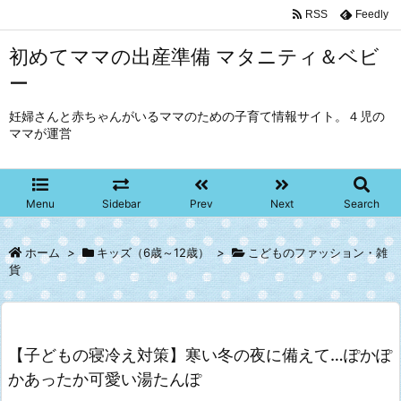
RSS
Feedly
初めてママの出産準備 マタニティ＆ベビ
ー
妊婦さんと赤ちゃんがいるママのための子育て情報サイト。４児の
ママが運営
Menu
Sidebar
Prev
Next
Search
ホーム
>
キッズ（6歳～12歳）
>
こどものファッション・雑
貨
【子どもの寝冷え対策】寒い冬の夜に備えて…ぽかぽ
かあったか可愛い湯たんぽ