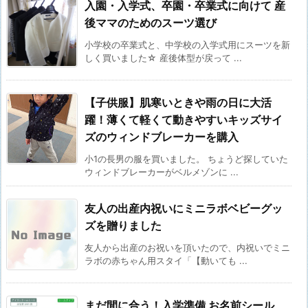
入園・入学式、卒園・卒業式に向けて 産
後ママのためのスーツ選び
小学校の卒業式と、中学校の入学式用にスーツを新
しく買いました☆ 産後体型が戻って ...
【子供服】肌寒いときや雨の日に大活
躍！薄くて軽くて動きやすいキッズサイ
ズのウィンドブレーカーを購入
小1の長男の服を買いました。 ちょうど探していた
ウィンドブレーカーがベルメゾンに ...
友人の出産内祝いにミニラボベビーグッ
ズを贈りました
友人から出産のお祝いを頂いたので、内祝いでミニ
ラボの赤ちゃん用スタイ「【動いても ...
まだ間に合う！入学準備 お名前シール