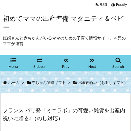
RSS
Feedly
初めてママの出産準備 マタニティ＆ベビ
ー
妊婦さんと赤ちゃんがいるママのための子育て情報サイト。４児の
ママが運営
Menu
Sidebar
Prev
Next
Search
ホーム
>
赤ちゃん関連ギフト
>
出産内祝い（お返しギフト）
フランス パリ発「ミニラボ」の可愛い雑貨を出産内
祝いに贈る♪（のし対応）