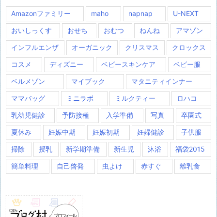
Amazonファミリー
maho
napnap
U-NEXT
おいしっくす
おせち
おむつ
ねんね
アマゾン
インフルエンザ
オーガニック
クリスマス
クロックス
コスメ
ディズニー
ベビースキンケア
ベビー服
ベルメゾン
マイブック
マタニティインナー
ママバッグ
ミニラボ
ミルクティー
ロハコ
乳幼児健診
予防接種
入学準備
写真
卒園式
夏休み
妊娠中期
妊娠初期
妊婦健診
子供服
掃除
授乳
新学期準備
新生児
沐浴
福袋2015
簡単料理
自己啓発
虫よけ
赤すぐ
離乳食