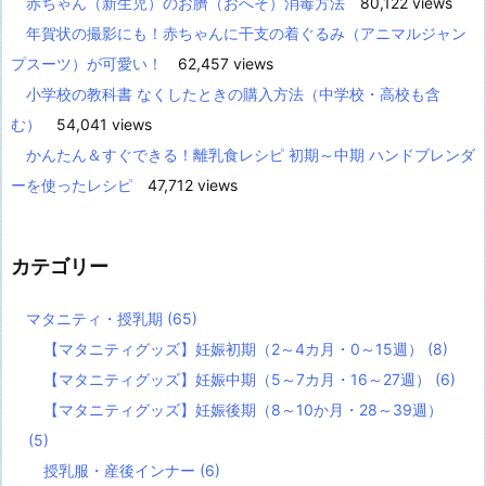
赤ちゃん（新生児）のお臍（おへそ）消毒方法
80,122 views
年賀状の撮影にも！赤ちゃんに干支の着ぐるみ（アニマルジャン
プスーツ）が可愛い！
62,457 views
小学校の教科書 なくしたときの購入方法（中学校・高校も含
む）
54,041 views
かんたん＆すぐできる！離乳食レシピ 初期～中期 ハンドブレンダ
ーを使ったレシピ
47,712 views
カテゴリー
マタニティ・授乳期
(65)
【マタニティグッズ】妊娠初期（2～4カ月・0～15週）
(8)
【マタニティグッズ】妊娠中期（5～7カ月・16～27週）
(6)
【マタニティグッズ】妊娠後期（8～10か月・28～39週）
(5)
授乳服・産後インナー
(6)