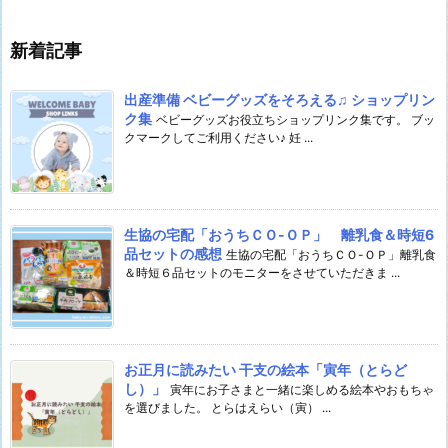
新着記事
出産準備 ベビーグッズをそろえる♫ ショップリン
ク集
ベビーグッズお役立ちショップリンク集です。 ブッ
クマークしてご利用ください♪ 妊 ...
生協の宅配「おうちＣＯ-ＯＰ」 離乳食＆時短6
品セットの感想
生協の宅配「おうちＣＯ-ＯＰ」離乳食
＆時短６品セットのモニターをさせていただきま ...
お正月に読みたい 干支の絵本「寅年（とらど
し）」
寅年にお子さまと一緒に楽しめる絵本やおもちゃ
を選びました。 とらはえらい（寅） ...