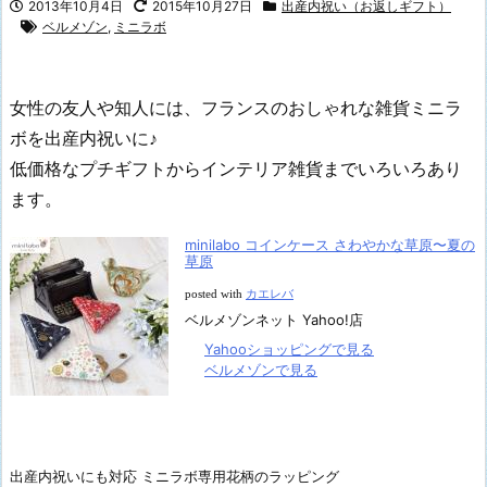
2013年10月4日
2015年10月27日
出産内祝い（お返しギフト）
ベルメゾン
,
ミニラボ
女性の友人や知人には、フランスのおしゃれな雑貨ミニラ
ボを出産内祝いに♪
低価格なプチギフトからインテリア雑貨までいろいろあり
ます。
minilabo コインケース さわやかな草原〜夏の
草原
posted with
カエレバ
ベルメゾンネット Yahoo!店
Yahooショッピングで見る
ベルメゾンで見る
出産内祝いにも対応 ミニラボ専用花柄のラッピング