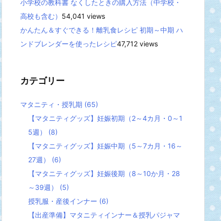
小学校の教科書 なくしたときの購入方法（中学校・
高校も含む）
54,041 views
かんたん＆すぐできる！離乳食レシピ 初期～中期 ハ
ンドブレンダーを使ったレシピ
47,712 views
カテゴリー
マタニティ・授乳期
(65)
【マタニティグッズ】妊娠初期（2～4カ月・0～1
5週）
(8)
【マタニティグッズ】妊娠中期（5～7カ月・16～
27週）
(6)
【マタニティグッズ】妊娠後期（8～10か月・28
～39週）
(5)
授乳服・産後インナー
(6)
【出産準備】マタニティインナー＆授乳パジャマ