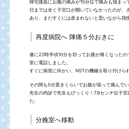
帰宅後急にお腹の痛みが15分位で痛みも強まっ
日までは全く子宮口が開いていなかったのが、
あり、まだすぐには産まれないと思いながら我
再度病院へ 陣痛５分おきに
遂に22時半頃10分を切ってお腹が痛くなった
室に電話しました。
すぐに病室に向かい、NSTの機械を取り付けら
その間も5分置きくらいでお腹が張って痛んで
先生の内診で先生もびっくり！7.8センチ位子
た。
分娩室へ移動