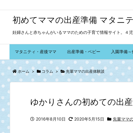
初めてママの出産準備 マタニ
妊婦さんと赤ちゃんがいるママのための子育て情報サイト。４児
マタニティ・産後ママ
出産準備・ベビー
入園準備～
ホーム
>
コラム
>
先輩ママの出産体験談
ゆかりさんの初めての出産
2016年8月10日
2020年5月15日
先輩ママ