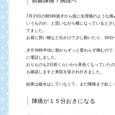
前駆陣痛？病院へ
7月31日の朝5時過ぎから急に生理痛のような
いうものか、と思いながら横になっていると少
てました。
お昼に買い物など出かけて少し動いたり、30分
夕方16時半頃に朝からずっと変わらず痛むので
に電話しました。
おりものも2日前くらいから茶色くなっていた
も確認しますと来院を促され行きました。
結果は破水はしていなくて、まだ陣痛まで起こ
陣痛が１５分おきになる