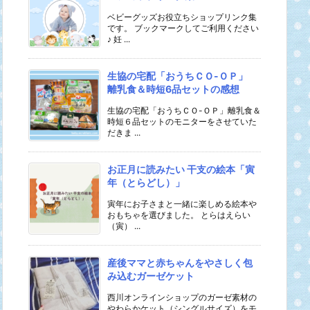
ベビーグッズお役立ちショップリンク集
です。 ブックマークしてご利用ください
♪ 妊 ...
生協の宅配「おうちＣＯ-ＯＰ」
離乳食＆時短6品セットの感想
生協の宅配「おうちＣＯ-ＯＰ」離乳食＆
時短６品セットのモニターをさせていた
だきま ...
お正月に読みたい 干支の絵本「寅
年（とらどし）」
寅年にお子さまと一緒に楽しめる絵本や
おもちゃを選びました。 とらはえらい
（寅） ...
産後ママと赤ちゃんをやさしく包
み込むガーゼケット
西川オンラインショップのガーゼ素材の
やわらかケット（シングルサイズ）をモ