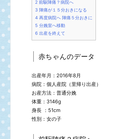
2
前駆陣痛？病院へ
3
陣痛が１５分おきになる
4
再度病院へ 陣痛５分おきに
5
分娩室へ移動
6
出産を終えて
赤ちゃんのデータ
出産年月：2016年8月
病院：個人産院（里帰り出産）
お産方法：普通分娩
体重：3146g
身長 ：51cm
性別：女の子