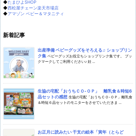
◆
たまひよSHOP
◆
西松屋チェーン楽天市場店
◆
アマゾン ベビー＆マタニティ
新着記事
出産準備 ベビーグッズをそろえる♫ ショップリン
ク集
ベビーグッズお役立ちショップリンク集です。 ブッ
クマークしてご利用ください♪ 妊 ...
生協の宅配「おうちＣＯ-ＯＰ」 離乳食＆時短6
品セットの感想
生協の宅配「おうちＣＯ-ＯＰ」離乳食
＆時短６品セットのモニターをさせていただきま ...
お正月に読みたい 干支の絵本「寅年（とらど