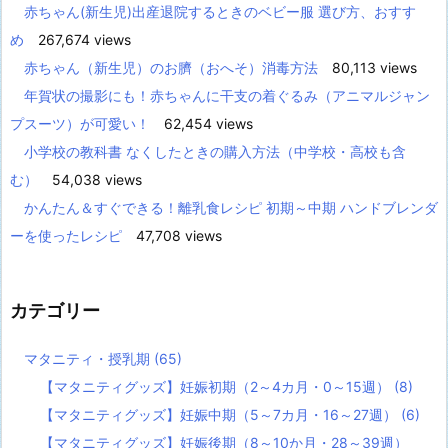
赤ちゃん(新生児)出産退院するときのベビー服 選び方、おすす
め
267,674 views
赤ちゃん（新生児）のお臍（おへそ）消毒方法
80,113 views
年賀状の撮影にも！赤ちゃんに干支の着ぐるみ（アニマルジャン
プスーツ）が可愛い！
62,454 views
小学校の教科書 なくしたときの購入方法（中学校・高校も含
む）
54,038 views
かんたん＆すぐできる！離乳食レシピ 初期～中期 ハンドブレンダ
ーを使ったレシピ
47,708 views
カテゴリー
マタニティ・授乳期
(65)
【マタニティグッズ】妊娠初期（2～4カ月・0～15週）
(8)
【マタニティグッズ】妊娠中期（5～7カ月・16～27週）
(6)
【マタニティグッズ】妊娠後期（8～10か月・28～39週）