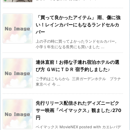
「買って良かったアイテム」 雨、傷に強
い！レインカバーにもなるランドセルカ
バー
上の子の時に買ってよかったランドセルカバー。
小学１年生になる長男にも買いました ...
連休直前！お得な子連れ宿泊ホテルの選
び方 ＧＷにＴＤＲ 宿予約しました♪
ご予約はこちらから 三井ガーデンホテル プラナ
東京ベイ 今 ...
先行リリース配信されたディズニーピク
サー映画「ベイマックス」観ました♪270
円
ベイマックス MovieNEX posted with カエレバデ