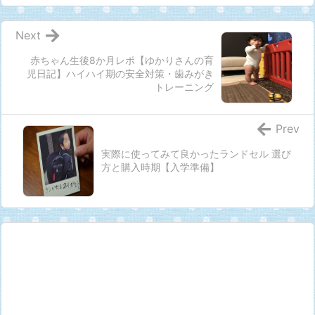
Next
赤ちゃん生後8か月レポ【ゆかりさんの育
児日記】ハイハイ期の安全対策・歯みがき
トレーニング
Prev
実際に使ってみて良かったランドセル 選び
方と購入時期【入学準備】