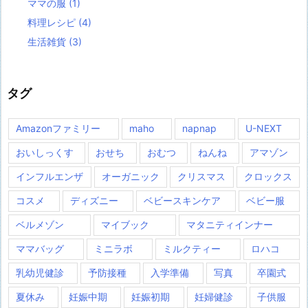
ママの服
(1)
料理レシピ
(4)
生活雑貨
(3)
タグ
Amazonファミリー
maho
napnap
U-NEXT
おいしっくす
おせち
おむつ
ねんね
アマゾン
インフルエンザ
オーガニック
クリスマス
クロックス
コスメ
ディズニー
ベビースキンケア
ベビー服
ベルメゾン
マイブック
マタニティインナー
ママバッグ
ミニラボ
ミルクティー
ロハコ
乳幼児健診
予防接種
入学準備
写真
卒園式
夏休み
妊娠中期
妊娠初期
妊婦健診
子供服