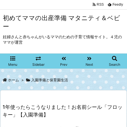
RSS
Feedly
初めてママの出産準備 マタニティ＆ベビ
ー
妊婦さんと赤ちゃんがいるママのための子育て情報サイト。４児の
ママが運営
Menu
Sidebar
Prev
Next
Search
ホーム
>
入園準備と保育園生活
1年使ったらこうなりました！お名前シール「フロッ
キー」【入園準備】