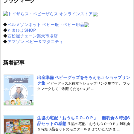
ブックマーク
◆
ベルメゾンネット ベビー服・ベビー用品
◆
たまひよSHOP
◆
西松屋チェーン楽天市場店
◆
アマゾン ベビー＆マタニティ
新着記事
出産準備 ベビーグッズをそろえる♫ ショップリン
ク集
ベビーグッズお役立ちショップリンク集です。 ブッ
クマークしてご利用ください♪ 妊 ...
生協の宅配「おうちＣＯ-ＯＰ」 離乳食＆時短6
品セットの感想
生協の宅配「おうちＣＯ-ＯＰ」離乳食
＆時短６品セットのモニターをさせていただきま ...