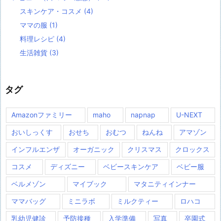
スキンケア・コスメ
(4)
ママの服
(1)
料理レシピ
(4)
生活雑貨
(3)
タグ
Amazonファミリー
maho
napnap
U-NEXT
おいしっくす
おせち
おむつ
ねんね
アマゾン
インフルエンザ
オーガニック
クリスマス
クロックス
コスメ
ディズニー
ベビースキンケア
ベビー服
ベルメゾン
マイブック
マタニティインナー
ママバッグ
ミニラボ
ミルクティー
ロハコ
乳幼児健診
予防接種
入学準備
写真
卒園式