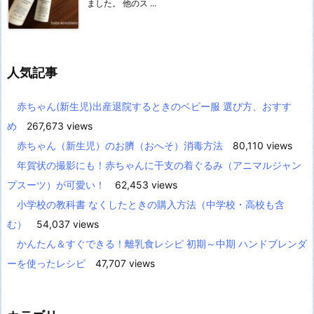
ました。 他のス ...
人気記事
赤ちゃん(新生児)出産退院するときのベビー服 選び方、おすす
め
267,673 views
赤ちゃん（新生児）のお臍（おへそ）消毒方法
80,110 views
年賀状の撮影にも！赤ちゃんに干支の着ぐるみ（アニマルジャン
プスーツ）が可愛い！
62,453 views
小学校の教科書 なくしたときの購入方法（中学校・高校も含
む）
54,037 views
かんたん＆すぐできる！離乳食レシピ 初期～中期 ハンドブレンダ
ーを使ったレシピ
47,707 views