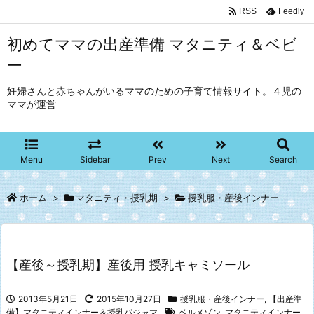
RSS
Feedly
初めてママの出産準備 マタニティ＆ベビ
ー
妊婦さんと赤ちゃんがいるママのための子育て情報サイト。４児の
ママが運営
Menu
Sidebar
Prev
Next
Search
ホーム
>
マタニティ・授乳期
>
授乳服・産後インナー
【産後～授乳期】産後用 授乳キャミソール
2013年5月21日
2015年10月27日
授乳服・産後インナー
,
【出産準
備】マタニティインナー＆授乳パジャマ
ベルメゾン
,
マタニティインナー