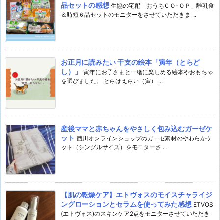
品セットの感想
生協の宅配「おうちＣＯ-ＯＰ」離乳食
＆時短６品セットのモニターをさせていただきま ...
お正月に読みたい 干支の絵本「寅年（とらど
し）」
寅年にお子さまと一緒に楽しめる絵本やおもちゃ
を選びました。 とらはえらい（寅） ...
産後ママと赤ちゃんをやさしく包み込むガーゼケ
ット
西川オンラインショップのガーゼ素材のやわらかケ
ット（シングルサイズ）をモニターさ ...
【肌の乾燥ケア】エトヴォスのモイスチャライジ
ングローションとセラムを使ってみた感想
ETVOS
(エトヴォス)のスキンケア2点をモニターさせていただき