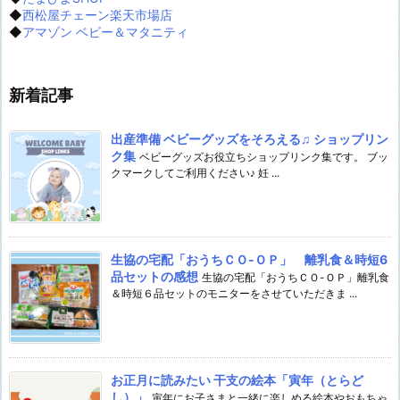
◆
西松屋チェーン楽天市場店
◆
アマゾン ベビー＆マタニティ
新着記事
出産準備 ベビーグッズをそろえる♫ ショップリン
ク集
ベビーグッズお役立ちショップリンク集です。 ブッ
クマークしてご利用ください♪ 妊 ...
生協の宅配「おうちＣＯ-ＯＰ」 離乳食＆時短6
品セットの感想
生協の宅配「おうちＣＯ-ＯＰ」離乳食
＆時短６品セットのモニターをさせていただきま ...
お正月に読みたい 干支の絵本「寅年（とらど
し）」
寅年にお子さまと一緒に楽しめる絵本やおもちゃ