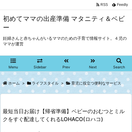
RSS
Feedly
初めてママの出産準備 マタニティ＆ベビ
ー
妊婦さんと赤ちゃんがいるママのための子育て情報サイト。４児の
ママが運営
Menu
Sidebar
Prev
Next
Search
ホーム
>
ライフスタイル
>
育児に役立つ便利なサービス
最短当日お届け【帰省準備】ベビーのおむつとミル
クをすぐ配達してくれるLOHACO(ロハコ)