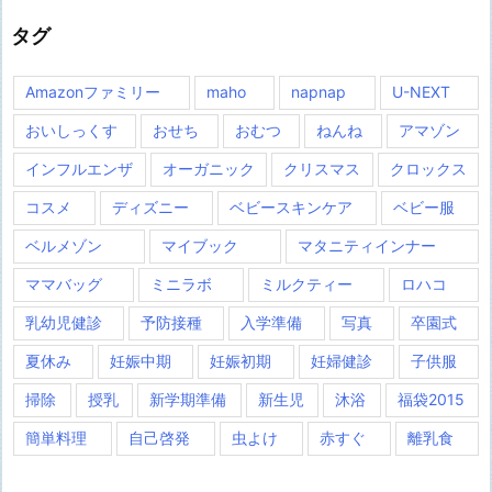
タグ
Amazonファミリー
maho
napnap
U-NEXT
おいしっくす
おせち
おむつ
ねんね
アマゾン
インフルエンザ
オーガニック
クリスマス
クロックス
コスメ
ディズニー
ベビースキンケア
ベビー服
ベルメゾン
マイブック
マタニティインナー
ママバッグ
ミニラボ
ミルクティー
ロハコ
乳幼児健診
予防接種
入学準備
写真
卒園式
夏休み
妊娠中期
妊娠初期
妊婦健診
子供服
掃除
授乳
新学期準備
新生児
沐浴
福袋2015
簡単料理
自己啓発
虫よけ
赤すぐ
離乳食