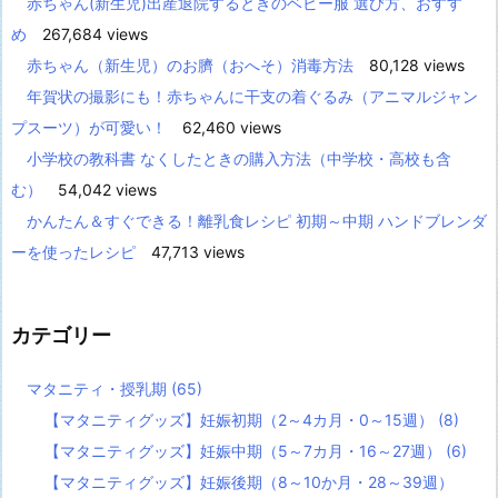
赤ちゃん(新生児)出産退院するときのベビー服 選び方、おすす
め
267,684 views
赤ちゃん（新生児）のお臍（おへそ）消毒方法
80,128 views
年賀状の撮影にも！赤ちゃんに干支の着ぐるみ（アニマルジャン
プスーツ）が可愛い！
62,460 views
小学校の教科書 なくしたときの購入方法（中学校・高校も含
む）
54,042 views
かんたん＆すぐできる！離乳食レシピ 初期～中期 ハンドブレンダ
ーを使ったレシピ
47,713 views
カテゴリー
マタニティ・授乳期
(65)
【マタニティグッズ】妊娠初期（2～4カ月・0～15週）
(8)
【マタニティグッズ】妊娠中期（5～7カ月・16～27週）
(6)
【マタニティグッズ】妊娠後期（8～10か月・28～39週）