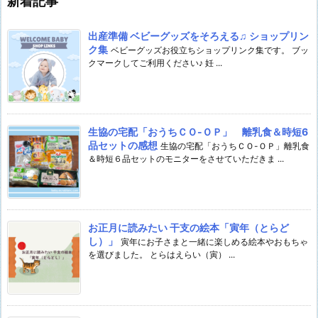
新着記事
出産準備 ベビーグッズをそろえる♫ ショップリン
ク集
ベビーグッズお役立ちショップリンク集です。 ブッ
クマークしてご利用ください♪ 妊 ...
生協の宅配「おうちＣＯ-ＯＰ」 離乳食＆時短6
品セットの感想
生協の宅配「おうちＣＯ-ＯＰ」離乳食
＆時短６品セットのモニターをさせていただきま ...
お正月に読みたい 干支の絵本「寅年（とらど
し）」
寅年にお子さまと一緒に楽しめる絵本やおもちゃ
を選びました。 とらはえらい（寅） ...