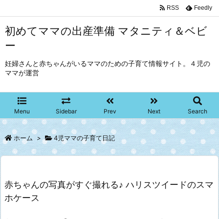
RSS
Feedly
初めてママの出産準備 マタニティ＆ベビ
ー
妊婦さんと赤ちゃんがいるママのための子育て情報サイト。４児の
ママが運営
Menu
Sidebar
Prev
Next
Search
ホーム
>
4児ママの子育て日記
赤ちゃんの写真がすぐ撮れる♪ ハリスツイードのスマ
ホケース