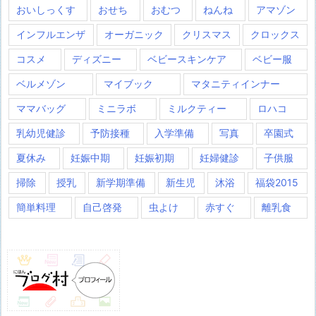
おいしっくす
おせち
おむつ
ねんね
アマゾン
インフルエンザ
オーガニック
クリスマス
クロックス
コスメ
ディズニー
ベビースキンケア
ベビー服
ベルメゾン
マイブック
マタニティインナー
ママバッグ
ミニラボ
ミルクティー
ロハコ
乳幼児健診
予防接種
入学準備
写真
卒園式
夏休み
妊娠中期
妊娠初期
妊婦健診
子供服
掃除
授乳
新学期準備
新生児
沐浴
福袋2015
簡単料理
自己啓発
虫よけ
赤すぐ
離乳食