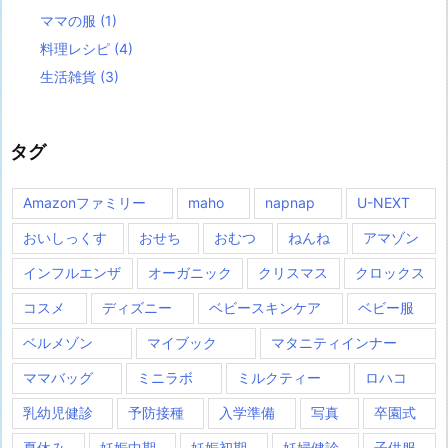
ママの服
(1)
料理レシピ
(4)
生活雑貨
(3)
タグ
Amazonファミリー
maho
napnap
U-NEXT
おいしっくす
おせち
おむつ
ねんね
アマゾン
インフルエンザ
オーガニック
クリスマス
クロックス
コスメ
ディズニー
ベビースキンケア
ベビー服
ベルメゾン
マイブック
マタニティインナー
ママバッグ
ミニラボ
ミルクティー
ロハコ
乳幼児健診
予防接種
入学準備
写真
卒園式
夏休み
妊娠中期
妊娠初期
妊婦健診
子供服