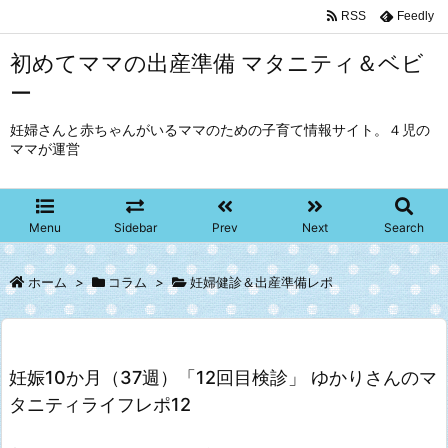
RSS
Feedly
初めてママの出産準備 マタニティ＆ベビ
ー
妊婦さんと赤ちゃんがいるママのための子育て情報サイト。４児の
ママが運営
Menu
Sidebar
Prev
Next
Search
ホーム
>
コラム
>
妊婦健診＆出産準備レポ
妊娠10か月（37週）「12回目検診」 ゆかりさんのマ
タニティライフレポ12