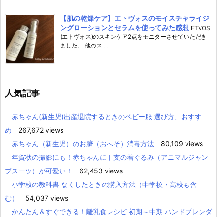
【肌の乾燥ケア】エトヴォスのモイスチャライジ
ングローションとセラムを使ってみた感想
ETVOS
(エトヴォス)のスキンケア2点をモニターさせていただき
ました。 他のス ...
人気記事
赤ちゃん(新生児)出産退院するときのベビー服 選び方、おすす
め
267,672 views
赤ちゃん（新生児）のお臍（おへそ）消毒方法
80,109 views
年賀状の撮影にも！赤ちゃんに干支の着ぐるみ（アニマルジャン
プスーツ）が可愛い！
62,453 views
小学校の教科書 なくしたときの購入方法（中学校・高校も含
む）
54,037 views
かんたん＆すぐできる！離乳食レシピ 初期～中期 ハンドブレンダ