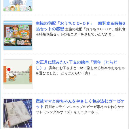
生協の宅配「おうちＣＯ-ＯＰ」 離乳食＆時短6
品セットの感想
生協の宅配「おうちＣＯ-ＯＰ」離乳食
＆時短６品セットのモニターをさせていただきま ...
お正月に読みたい 干支の絵本「寅年（とらど
し）」
寅年にお子さまと一緒に楽しめる絵本やおもちゃ
を選びました。 とらはえらい（寅） ...
産後ママと赤ちゃんをやさしく包み込むガーゼケ
ット
西川オンラインショップのガーゼ素材のやわらかケ
ット（シングルサイズ）をモニターさ ...