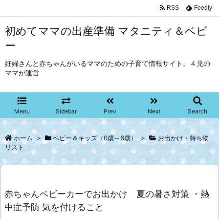
RSS
Feedly
初めてママの出産準備 マタニティ＆ベビ
ー
妊婦さんと赤ちゃんがいるママのための子育て情報サイト。４児の
ママが運営
Menu
Sidebar
Prev
Next
Search
ホーム
>
ベビー＆キッズ（0歳～6歳）
>
お出かけ・持ち物
リスト
赤ちゃんベビーカーでお出かけ 夏の暑さ対策 ・熱
中症予防 気を付けること