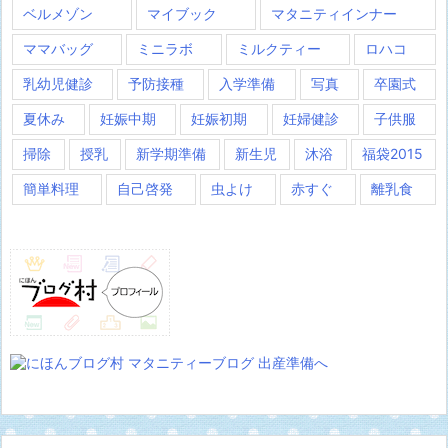
ベルメゾン
マイブック
マタニティインナー
ママバッグ
ミニラボ
ミルクティー
ロハコ
乳幼児健診
予防接種
入学準備
写真
卒園式
夏休み
妊娠中期
妊娠初期
妊婦健診
子供服
掃除
授乳
新学期準備
新生児
沐浴
福袋2015
簡単料理
自己啓発
虫よけ
赤すぐ
離乳食