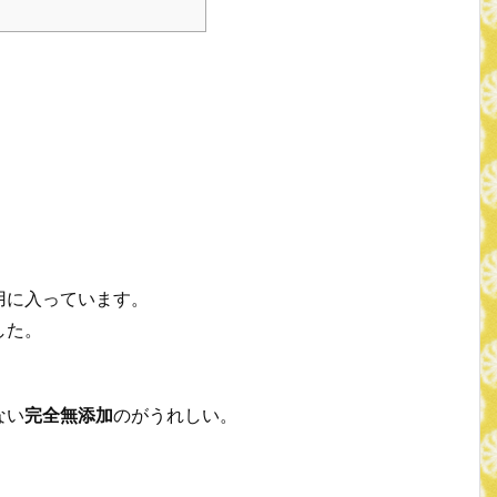
用に入っています。
した。
ない
完全無添加
のがうれしい。