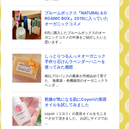
ブルームボックス『NATURAL＆O
RGANIC BOX』2019に入っていた
オーガニックコスメ
6月に購入したブルームボックスのオー
ガニックコスメの中身をご紹介したいと
思います ...
しっとりつるんっ☆オーガニック
手作り石けんラベンダーハニーを
使ってみた感想
南仏プロバンスの農家が丹精込めて育て
た、 無農薬・有機栽培のオーガニックラ
ベンダ ...
乾燥が気になる肌にCoyoriの美容
オイルを試してみました
coyori（コヨリ）の美容オイルをモニタ
ーさせて頂きました。 お試しサイズでお
...