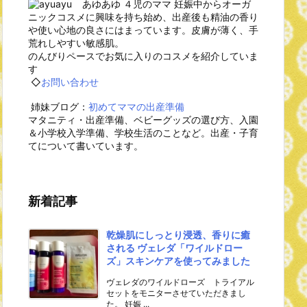
あゆあゆ ４児のママ 妊娠中からオーガ
ニックコスメに興味を持ち始め、出産後も精油の香り
や使い心地の良さにはまっています。皮膚が薄く、手
荒れしやすい敏感肌。
のんびりペースでお気に入りのコスメを紹介していま
す
◇
お問い合わせ
姉妹ブログ：
初めてママの出産準備
マタニティ・出産準備、ベビーグッズの選び方、入園
＆小学校入学準備、学校生活のことなど。出産・子育
てについて書いています。
新着記事
乾燥肌にしっとり浸透、香りに癒
される ヴェレダ「ワイルドロー
ズ」スキンケアを使ってみました
ヴェレダのワイルドローズ トライアル
セットをモニターさせていただきまし
た。 妊娠 ...