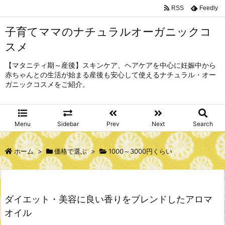
RSS
Feedly
子育てママのナチュラルオーガニックコ
スメ
【マタニティ期～産後】スキンケア、ヘアケアを中心に妊娠中から
赤ちゃんとの生活が始まる産後も安心して使えるナチュラル・オー
ガニックコスメをご紹介。
Menu
Sidebar
Prev
Next
Search
ホーム
>
価格で選ぶ
>
1000～3000円くらい
ダイエット・美容に良い香りをブレンドしたアロマ
オイル