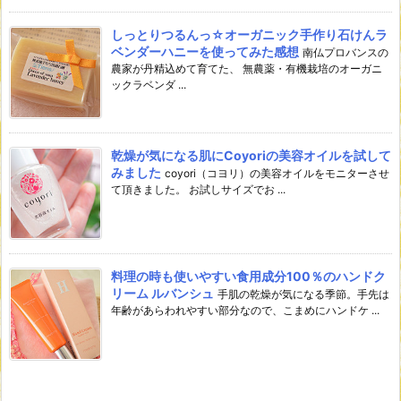
しっとりつるんっ☆オーガニック手作り石けんラ
ベンダーハニーを使ってみた感想
南仏プロバンスの
農家が丹精込めて育てた、 無農薬・有機栽培のオーガニ
ックラベンダ ...
乾燥が気になる肌にCoyoriの美容オイルを試して
みました
coyori（コヨリ）の美容オイルをモニターさせ
て頂きました。 お試しサイズでお ...
料理の時も使いやすい食用成分100％のハンドク
リーム ルバンシュ
手肌の乾燥が気になる季節。手先は
年齢があらわれやすい部分なので、こまめにハンドケ ...