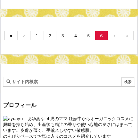
«
‹
1
2
3
4
5
6
›
»
プロフィール
あゆあゆ ４児のママ 妊娠中からオーガニックコスメに
興味を持ち始め、出産後も精油の香りや使い心地の良さにはまって
います。皮膚が薄く、手荒れしやすい敏感肌。
のんびりペースでお気に入りのコスメを紹介しています